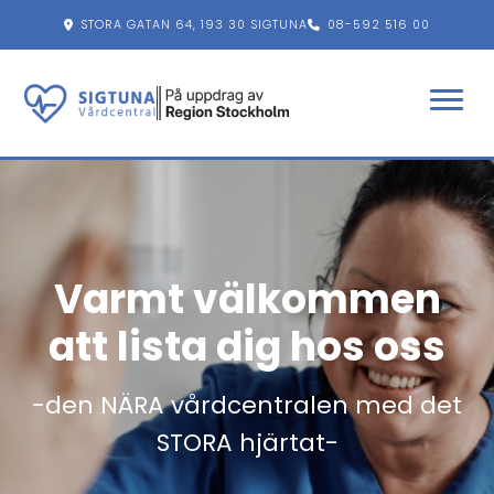
STORA GATAN 64, 193 30 SIGTUNA
08-592 516 00
FACEBOOK
INSTAGRAM
ÖPPETTIDER
Varmt välkommen
att lista dig hos oss
-den NÄRA vårdcentralen med det
STORA hjärtat-